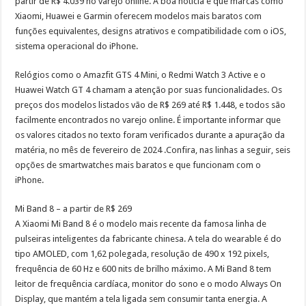
partir de R$ 4.039 no varejo online. A boa notícia é que marcas como
Xiaomi, Huawei e Garmin oferecem modelos mais baratos com
funções equivalentes, designs atrativos e compatibilidade com o iOS,
sistema operacional do iPhone.
Relógios como o Amazfit GTS 4 Mini, o Redmi Watch 3 Active e o
Huawei Watch GT 4 chamam a atenção por suas funcionalidades. Os
preços dos modelos listados vão de R$ 269 até R$ 1.448, e todos são
facilmente encontrados no varejo online. É importante informar que
os valores citados no texto foram verificados durante a apuração da
matéria, no mês de fevereiro de 2024 .Confira, nas linhas a seguir, seis
opções de smartwatches mais baratos e que funcionam com o
iPhone.
Mi Band 8 – a partir de R$ 269
A Xiaomi Mi Band 8 é o modelo mais recente da famosa linha de
pulseiras inteligentes da fabricante chinesa. A tela do wearable é do
tipo AMOLED, com 1,62 polegada, resolução de 490 x 192 pixels,
frequência de 60 Hz e 600 nits de brilho máximo. A Mi Band 8 tem
leitor de frequência cardíaca, monitor do sono e o modo Always On
Display, que mantém a tela ligada sem consumir tanta energia. A