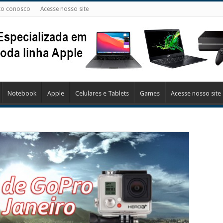
to conosco
Acesse nosso site
Notebook
Apple
Celulares e Tablets
Games
Acesse nosso site