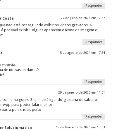
Responder
a Costa
27 de julho de 2024 em 12:27
que não está conseguindo exibir os vídeos gravados. A
é possível exibir”. Alguns aparecem o ícone da imagem e
em.
Responder
ca
15 de agosto de 2024 em 17:24
resposta.
ma de nossas unidades?
te!
Responder
29 de janeiro de 2025 em 11:01
u com uma gopro 3 q nn está ligando, gostaria de saber o
ver wpp para poder falar melhor
 barra pois e mais perto
Responder
pe Soluciomática
18 de fevereiro de 2025 em 13:53