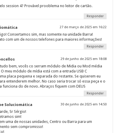
lo session 4? Provável prooblema no leitor de cartão.
Responder
ciomática
27 de março de 2025 em 16:22
igo! Consertamos sim, mas somente na unidade Barra!
ato com um de nossos telefones para maiores informações!
Responder
oncellos
29 de junho de 2025 em 18:08
e tudo bem, vocês co serram módulo de Midia ou Mod média
. O meu módulo de mídia está com a entrada USB C
 uma placa pequena e separada do restante. Se quiserem eu
para entenderem melhor. No caso seria trocar só essa peça e o
ia funciona do de novo. Abraços fiquem com DEUS
Responder
pe Soluciomática
30 de junho de 2025 em 14:50
arde, Sr Sérgio!
etramos sim!
em uma de nossas unidades, Centro ou Barra para um
mento sem compromisso!
ço!