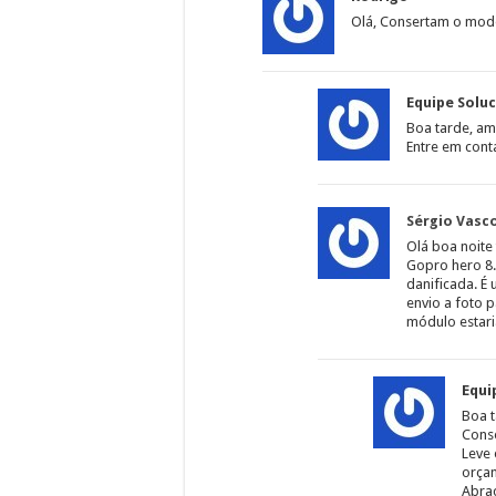
Olá, Consertam o mode
Equipe Solu
Boa tarde, am
Entre em cont
Sérgio Vasc
Olá boa noit
Gopro hero 8
danificada. É
envio a foto 
módulo estar
Equi
Boa t
Cons
Leve 
orça
Abra