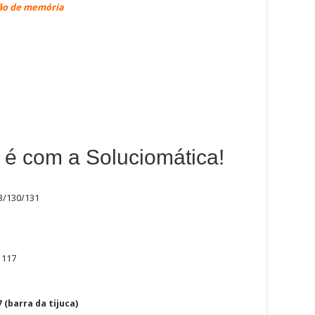
tão de memória
é com a Soluciomática!
23/130/131
 117
7 (barra da tijuca)