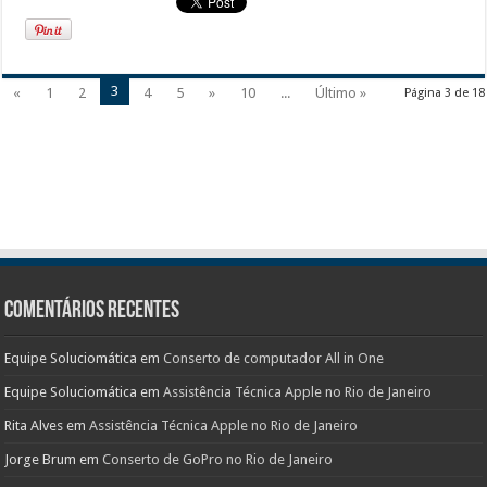
3
«
1
2
4
5
»
10
...
Último »
Página 3 de 18
Comentários Recentes
Equipe Soluciomática
em
Conserto de computador All in One
Equipe Soluciomática
em
Assistência Técnica Apple no Rio de Janeiro
Rita Alves
em
Assistência Técnica Apple no Rio de Janeiro
Jorge Brum
em
Conserto de GoPro no Rio de Janeiro