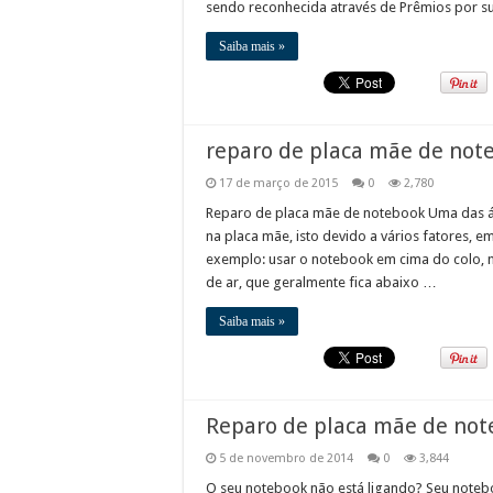
sendo reconhecida através de Prêmios por s
Saiba mais »
reparo de placa mãe de not
17 de março de 2015
0
2,780
Reparo de placa mãe de notebook Uma das á
na placa mãe, isto devido a vários fatores, 
exemplo: usar o notebook em cima do colo, 
de ar, que geralmente fica abaixo …
Saiba mais »
Reparo de placa mãe de not
5 de novembro de 2014
0
3,844
O seu notebook não está ligando? Seu noteb