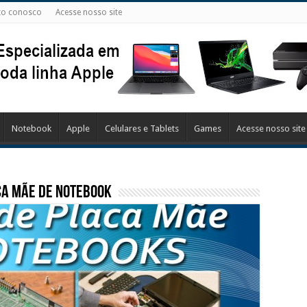
to conosco
Acesse nosso site
Notebook
Apple
Celulares e Tablets
Games
Acesse nosso site
ca mãe de notebook